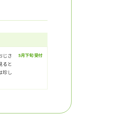
おじさ
5月下旬 受付
見ると
は珍し