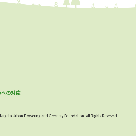
力への対応
iigata Urban Flowering and Greenery Foundation. All Rights Reserved.