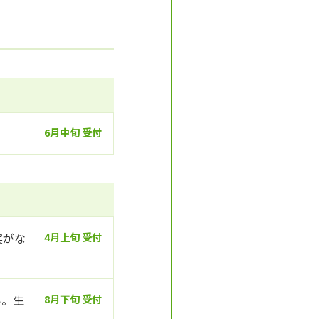
6月中旬 受付
実がな
4月上旬 受付
い。生
8月下旬 受付