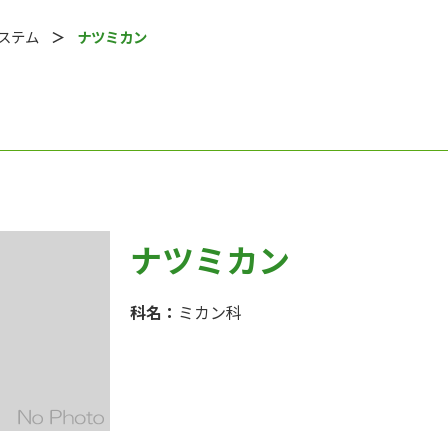
システム
ナツミカン
ナツミカン
科名：
ミカン科