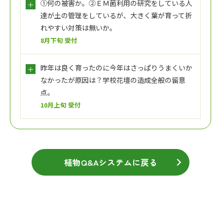
①何の被害か。②ＥＭ菌利用の研究をしている人
達が土の管理をしているが、大きく葉が育って折
れやすい対策は無いか。
8月下旬 受付
昨年は良く育ったのに今年はさっぱりうまくいか
なかったが原因は？学校花壇の造成全般の留意
点。
10月上旬 受付
植物Q&Aシステムに戻る